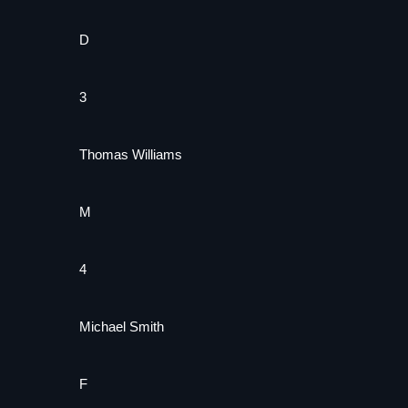
D
3
Thomas Williams
M
4
Michael Smith
F