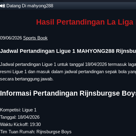
atang Di mahyong288
Hasil Pertandingan La Lig
09/06/2026
Sports Book
Jadwal Pertandingan Ligue 1 MAHYONG288 Rijnsbur
Jadwal pertandingan Ligue 1 untuk tanggal 18/04/2026 termasuk lag
resmi Ligue 1 dan masuk dalam jadwal pertandingan sepak bola yang 
secara bertanggung jawab.
Informasi Pertandingan Rijnsburgse Boy
Kompetisi: Ligue 1
Tanggal: 18/04/2026
Waktu Kickoff: 19:30
Tim Tuan Rumah: Rijnsburgse Boys