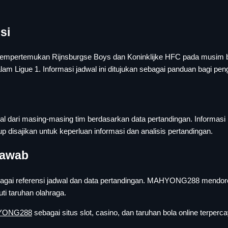
si
mempertemukan Rijnsburgse Boys dan Koninklijke HFC pada musim ber
dalam Ligue 1. Informasi jadwal ini ditujukan sebagai panduan bagi p
l dari masing-masing tim berdasarkan data pertandingan. Informas
p disajikan untuk keperluan informasi dan analisis pertandingan.
Jawab
n sebagai referensi jadwal dan data pertandingan. MAHYONG288 men
ti taruhan olahraga.
YONG288
sebagai situs slot, casino, dan taruhan bola online terperca