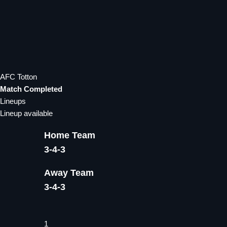
AFC Totton
Match Completed
Lineups
Lineup available
Home Team
3-4-3
Away Team
3-4-3
1