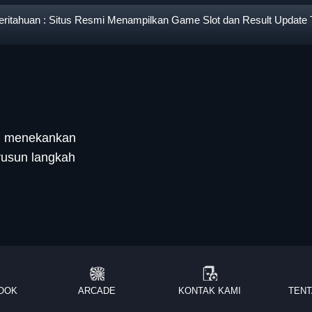
smi Menampilkan Game Slot dan Result Update Toto Togel Terperc
g menekankan
yusun langkah
OOK
ARCADE
KONTAK KAMI
TENT