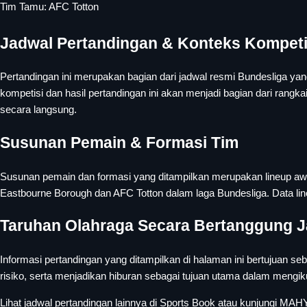
Tim Tamu: AFC Totton
Jadwal Pertandingan & Konteks Kompeti
Pertandingan ini merupakan bagian dari jadwal resmi Bundesliga y
kompetisi dan hasil pertandingan ini akan menjadi bagian dari rangk
secara langsung.
Susunan Pemain & Formasi Tim
Susunan pemain dan formasi yang ditampilkan merupakan lineup awa
Eastbourne Borough dan AFC Totton dalam laga Bundesliga. Data line
Taruhan Olahraga Secara Bertanggung 
Informasi pertandingan yang ditampilkan di halaman ini bertujua
risiko, serta menjadikan hiburan sebagai tujuan utama dalam mengiku
Lihat jadwal pertandingan lainnya di
Sports Book
atau kunjungi
MAH