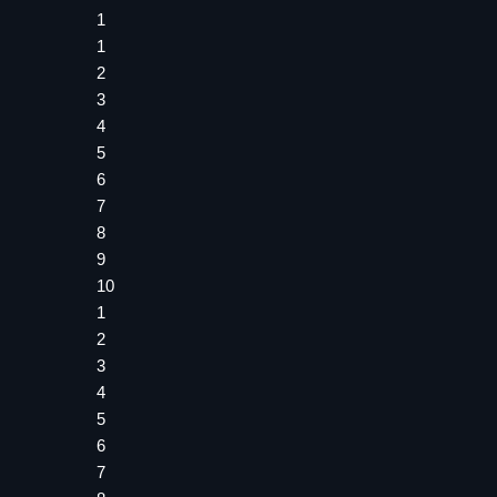
1
1
2
3
4
5
6
7
8
9
10
1
2
3
4
5
6
7