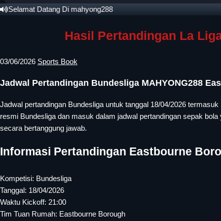
lamat Datang Di mahyong288
Hasil Pertandingan La Li
03/06/2026
Sports Book
Jadwal Pertandingan Bundesliga MAHYONG288 East
Jadwal pertandingan Bundesliga untuk tanggal 18/04/2026 termasuk 
resmi Bundesliga dan masuk dalam jadwal pertandingan sepak bola ya
secara bertanggung jawab.
Informasi Pertandingan Eastbourne Bor
Kompetisi: Bundesliga
Tanggal: 18/04/2026
Waktu Kickoff: 21:00
Tim Tuan Rumah: Eastbourne Borough