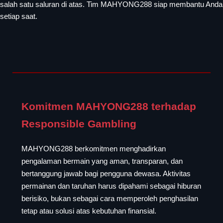
salah satu saluran di atas. Tim MAHYONG288 siap membantu Anda
setiap saat.
Komitmen MAHYONG288 terhadap
Responsible Gambling
MAHYONG288 berkomitmen menghadirkan
pengalaman bermain yang aman, transparan, dan
bertanggung jawab bagi pengguna dewasa. Aktivitas
permainan dan taruhan harus dipahami sebagai hiburan
berisiko, bukan sebagai cara memperoleh penghasilan
tetap atau solusi atas kebutuhan finansial.