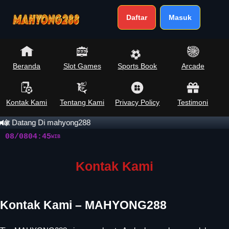
Daftar
Masuk
Beranda
Slot Games
Sports Book
Arcade
Kontak Kami
Tentang Kami
Privacy Policy
Testimoni
at Datang Di mahyong288
08/08
04:45
WIB
Kontak Kami
Kontak Kami – MAHYONG288