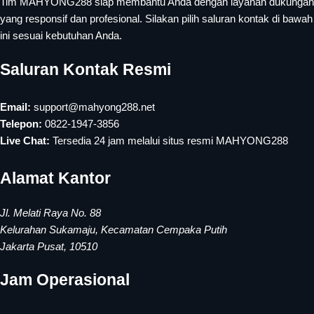
Tim MAHYONG288 siap membantu Anda dengan layanan dukungan
yang responsif dan profesional. Silakan pilih saluran kontak di bawah
ini sesuai kebutuhan Anda.
Saluran Kontak Resmi
Email:
support@mahyong288.net
Telepon:
0822-1947-3856
Live Chat:
Tersedia 24 jam melalui situs resmi MAHYONG288
Alamat Kantor
Jl. Melati Raya No. 88
Kelurahan Sukamaju, Kecamatan Cempaka Putih
Jakarta Pusat, 10510
Jam Operasional