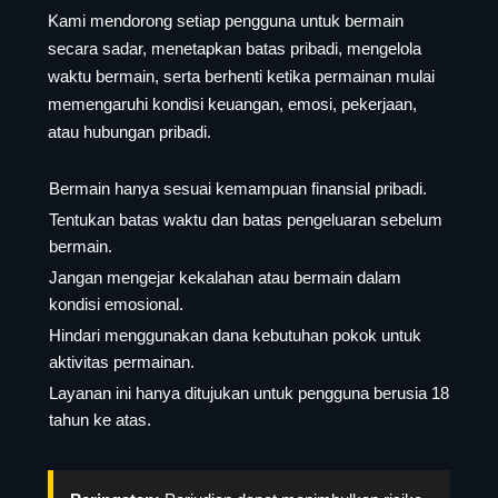
Kami mendorong setiap pengguna untuk bermain
secara sadar, menetapkan batas pribadi, mengelola
waktu bermain, serta berhenti ketika permainan mulai
memengaruhi kondisi keuangan, emosi, pekerjaan,
atau hubungan pribadi.
Bermain hanya sesuai kemampuan finansial pribadi.
Tentukan batas waktu dan batas pengeluaran sebelum
bermain.
Jangan mengejar kekalahan atau bermain dalam
kondisi emosional.
Hindari menggunakan dana kebutuhan pokok untuk
aktivitas permainan.
Layanan ini hanya ditujukan untuk pengguna berusia 18
tahun ke atas.