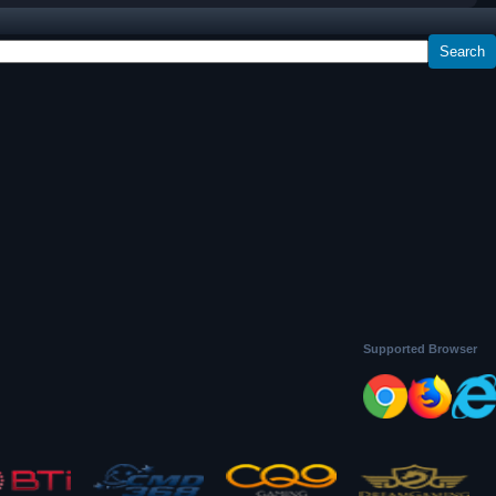
Search
Supported Browser