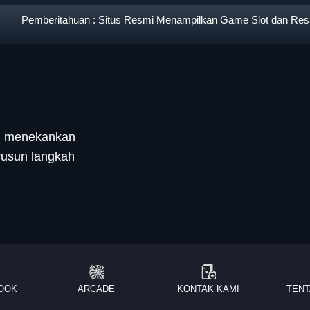
Pemberitahuan : Situs Resmi Menampilkan Game Slot dan Result Up
g menekankan
yusun langkah
OOK
ARCADE
KONTAK KAMI
TENT