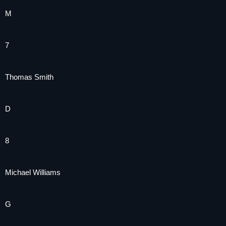
M
7
Thomas Smith
D
8
Michael Williams
G