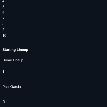
4
5
6
7
8
9
10
Starting Lineup
Home Lineup
1
Paul Garcia
D