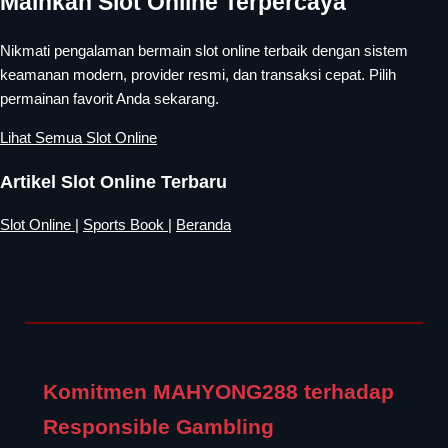
Mainkan Slot Online Terpercaya
Nikmati pengalaman bermain slot online terbaik dengan sistem
keamanan modern, provider resmi, dan transaksi cepat. Pilih
permainan favorit Anda sekarang.
Lihat Semua Slot Online
Artikel Slot Online Terbaru
Slot Online
|
Sports Book
|
Beranda
Komitmen MAHYONG288 terhadap
Responsible Gambling