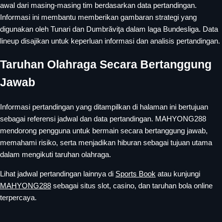
awal dari masing-masing tim berdasarkan data pertandingan.
Informasi ini membantu memberikan gambaran strategi yang
digunakan oleh Tunari dan Dumbrăviţa dalam laga Bundesliga. Data
lineup disajikan untuk keperluan informasi dan analisis pertandingan.
Taruhan Olahraga Secara Bertanggung
Jawab
Informasi pertandingan yang ditampilkan di halaman ini bertujuan
sebagai referensi jadwal dan data pertandingan. MAHYONG288
mendorong pengguna untuk bermain secara bertanggung jawab,
memahami risiko, serta menjadikan hiburan sebagai tujuan utama
dalam mengikuti taruhan olahraga.
Lihat jadwal pertandingan lainnya di
Sports Book
atau kunjungi
MAHYONG288
sebagai situs slot, casino, dan taruhan bola online
terpercaya.