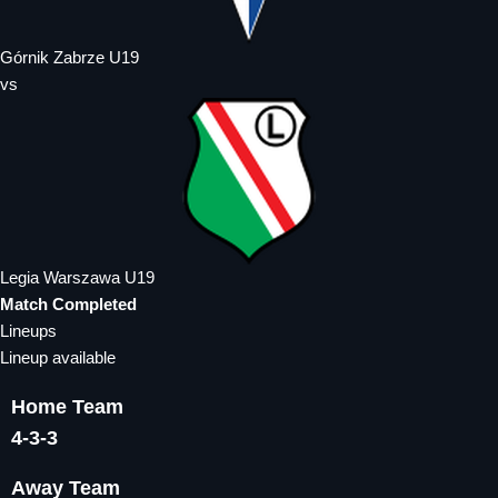
Górnik Zabrze U19
vs
Legia Warszawa U19
Match Completed
Lineups
Lineup available
Home Team
4-3-3
Away Team