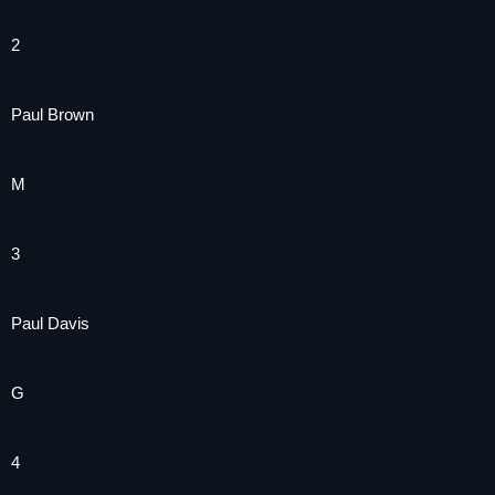
2
Paul Brown
M
3
Paul Davis
G
4