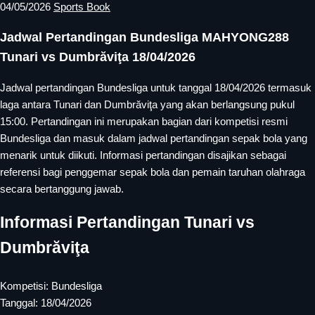
04/05/2026
Sports Book
Jadwal Pertandingan Bundesliga MAHYONG288
Tunari vs Dumbrăviţa 18/04/2026
Jadwal pertandingan Bundesliga untuk tanggal 18/04/2026 termasuk
laga antara Tunari dan Dumbrăviţa yang akan berlangsung pukul
15:00. Pertandingan ini merupakan bagian dari kompetisi resmi
Bundesliga dan masuk dalam jadwal pertandingan sepak bola yang
menarik untuk diikuti. Informasi pertandingan disajikan sebagai
referensi bagi penggemar sepak bola dan pemain taruhan olahraga
secara bertanggung jawab.
Informasi Pertandingan Tunari vs
Dumbrăviţa
Kompetisi: Bundesliga
Tanggal: 18/04/2026