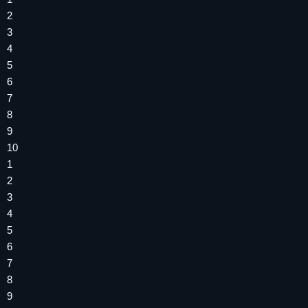
2
3
4
5
6
7
8
9
10
1
2
3
4
5
6
7
8
9