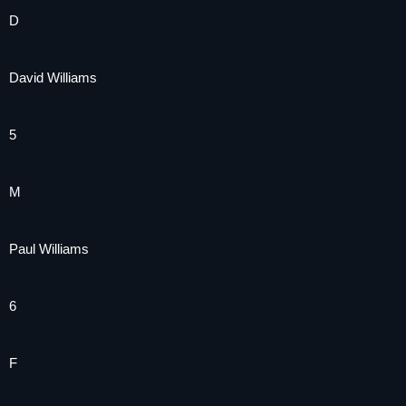
D
David Williams
5
M
Paul Williams
6
F