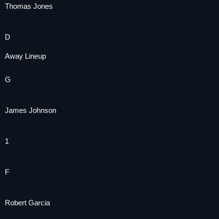
Thomas Jones
D
Away Lineup
G
James Johnson
1
F
Robert Garcia