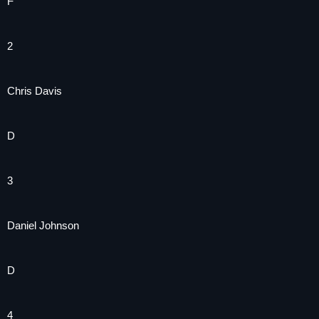
F
2
Chris Davis
D
3
Daniel Johnson
D
4