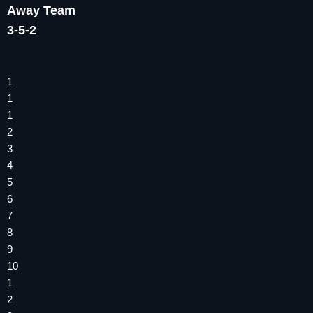
Away Team
3-5-2
1
1
1
2
3
4
5
6
7
8
9
10
1
2