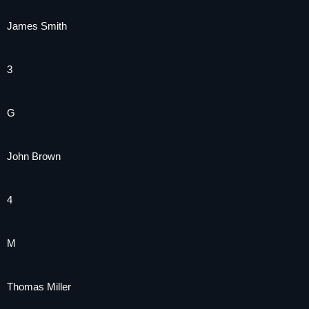
James Smith
3
G
John Brown
4
M
Thomas Miller