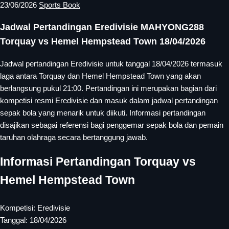
23/06/2026
Sports Book
Jadwal Pertandingan Eredivisie MAHYONG288
Torquay vs Hemel Hempstead Town 18/04/2026
Jadwal pertandingan Eredivisie untuk tanggal 18/04/2026 termasuk
laga antara Torquay dan Hemel Hempstead Town yang akan
berlangsung pukul 21:00. Pertandingan ini merupakan bagian dari
kompetisi resmi Eredivisie dan masuk dalam jadwal pertandingan
sepak bola yang menarik untuk diikuti. Informasi pertandingan
disajikan sebagai referensi bagi penggemar sepak bola dan pemain
taruhan olahraga secara bertanggung jawab.
Informasi Pertandingan Torquay vs
Hemel Hempstead Town
Kompetisi: Eredivisie
Tanggal: 18/04/2026