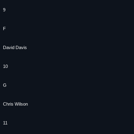
9
F
David Davis
10
G
Chris Wilson
11