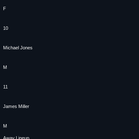
F
10
Michael Jones
M
11
James Miller
M
Away Lineup