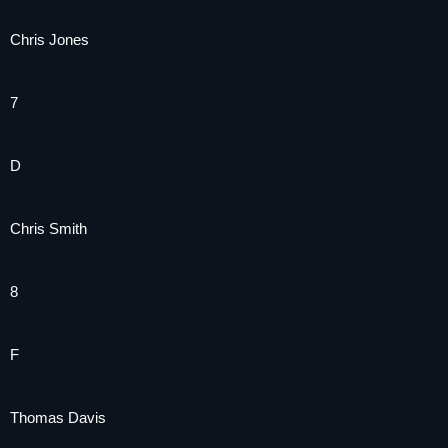
Chris Jones
7
D
Chris Smith
8
F
Thomas Davis