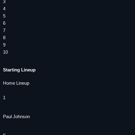
3
4
5
6
7
8
9
10
Starting Lineup
Home Lineup
1
Paul Johnson