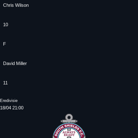
Chris Wilson
10
F
David Miller
11
Eredivisie
18/04 21:00