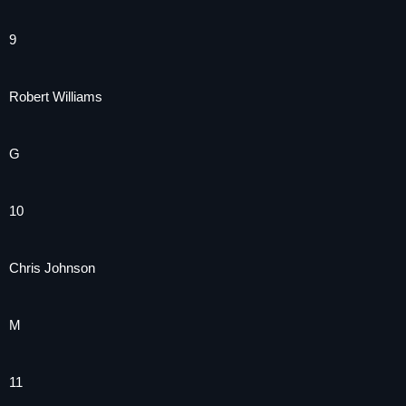
9
Robert Williams
G
10
Chris Johnson
M
11