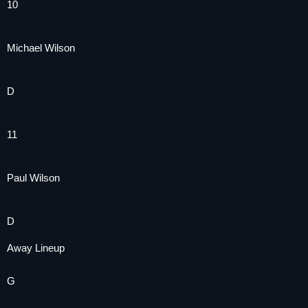
10
Michael Wilson
D
11
Paul Wilson
D
Away Lineup
G