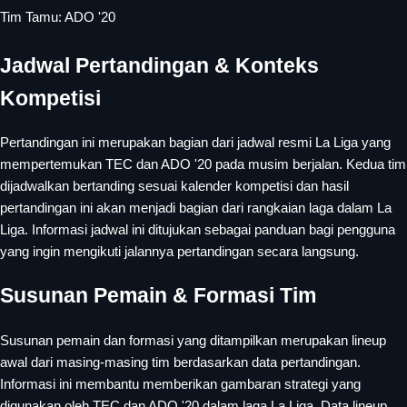
Tim Tamu: ADO '20
Jadwal Pertandingan & Konteks
Kompetisi
Pertandingan ini merupakan bagian dari jadwal resmi La Liga yang
mempertemukan TEC dan ADO '20 pada musim berjalan. Kedua tim
dijadwalkan bertanding sesuai kalender kompetisi dan hasil
pertandingan ini akan menjadi bagian dari rangkaian laga dalam La
Liga. Informasi jadwal ini ditujukan sebagai panduan bagi pengguna
yang ingin mengikuti jalannya pertandingan secara langsung.
Susunan Pemain & Formasi Tim
Susunan pemain dan formasi yang ditampilkan merupakan lineup
awal dari masing-masing tim berdasarkan data pertandingan.
Informasi ini membantu memberikan gambaran strategi yang
digunakan oleh TEC dan ADO '20 dalam laga La Liga. Data lineup