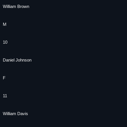
William Brown
M
10
Daniel Johnson
F
11
William Davis