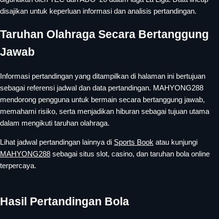
disajikan untuk keperluan informasi dan analisis pertandingan.
Taruhan Olahraga Secara Bertanggung
Jawab
Informasi pertandingan yang ditampilkan di halaman ini bertujuan
sebagai referensi jadwal dan data pertandingan. MAHYONG288
mendorong pengguna untuk bermain secara bertanggung jawab,
memahami risiko, serta menjadikan hiburan sebagai tujuan utama
dalam mengikuti taruhan olahraga.
Lihat jadwal pertandingan lainnya di
Sports Book
atau kunjungi
MAHYONG288
sebagai situs slot, casino, dan taruhan bola online
terpercaya.
Hasil Pertandingan Bola