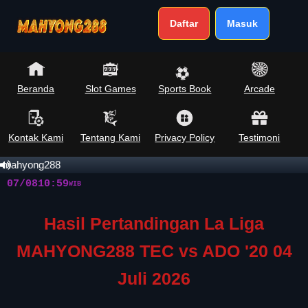
Daftar
Masuk
Beranda
Slot Games
Sports Book
Arcade
Kontak Kami
Tentang Kami
Privacy Policy
Testimoni
yong288
07/08
10:59
WIB
Hasil Pertandingan La Liga
MAHYONG288 TEC vs ADO '20 04
Juli 2026