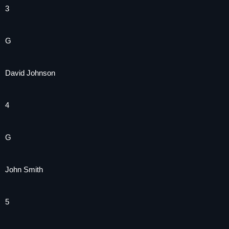
3
G
David Johnson
4
G
John Smith
5