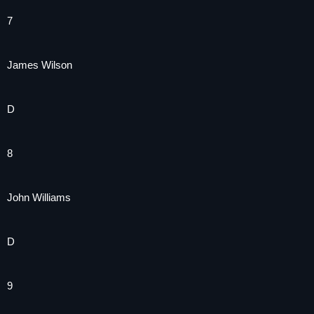
7
James Wilson
D
8
John Williams
D
9