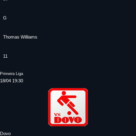
G
Thomas Williams
11
Primeira Liga
18/04 19:30
Dovo