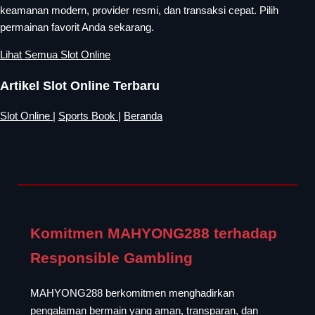
keamanan modern, provider resmi, dan transaksi cepat. Pilih
permainan favorit Anda sekarang.
Lihat Semua Slot Online
Artikel Slot Online Terbaru
Slot Online
|
Sports Book
|
Beranda
Komitmen MAHYONG288 terhadap
Responsible Gambling
MAHYONG288 berkomitmen menghadirkan
pengalaman bermain yang aman, transparan, dan