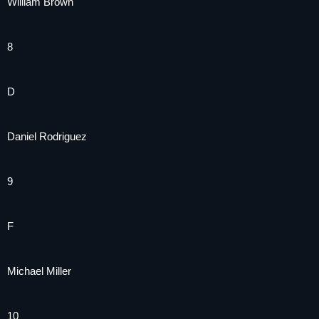
William Brown
8
D
Daniel Rodriguez
9
F
Michael Miller
10