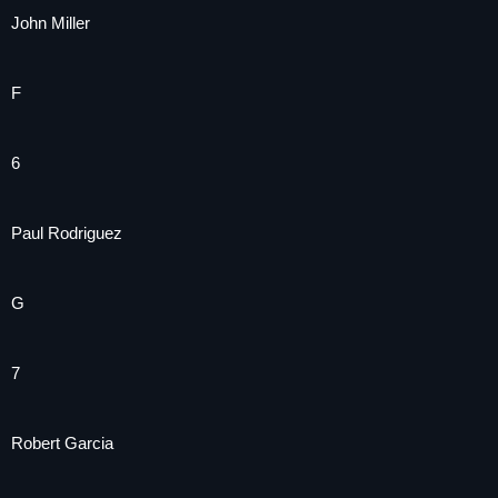
John Miller
F
6
Paul Rodriguez
G
7
Robert Garcia