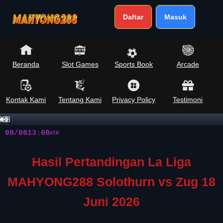
Daftar
Masuk
Beranda
Slot Games
Sports Book
Arcade
Kontak Kami
Tentang Kami
Privacy Policy
Testimoni
Selamat Datang Di mahyong288
08/08
13:08
WIB
Hasil Pertandingan La Liga
MAHYONG288 Solothurn vs Zug 18
Juni 2026