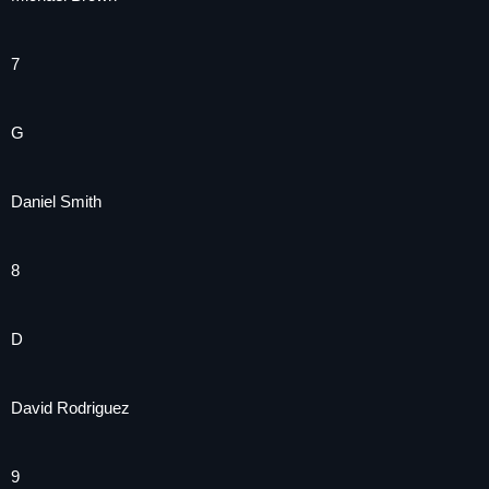
7
G
Daniel Smith
8
D
David Rodriguez
9