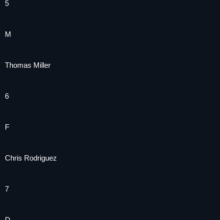
5
M
Thomas Miller
6
F
Chris Rodriguez
7
D