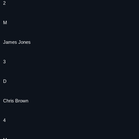
2
M
James Jones
3
D
Chris Brown
4