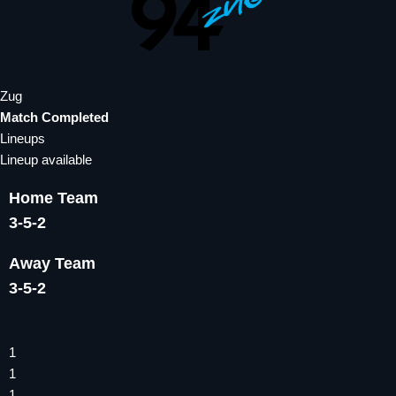
Zug
Match Completed
Lineups
Lineup available
Home Team
3-5-2
Away Team
3-5-2
1
1
1