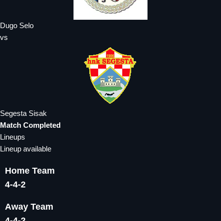
Dugo Selo
vs
Segesta Sisak
Match Completed
Lineups
Lineup available
Home Team
4-4-2
Away Team
4-4-2