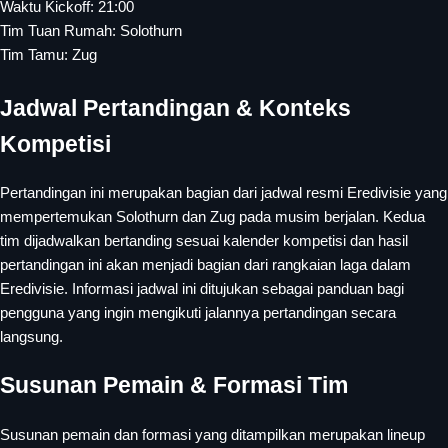
Waktu Kickoff: 21:00
Tim Tuan Rumah: Solothurn
Tim Tamu: Zug
Jadwal Pertandingan & Konteks
Kompetisi
Pertandingan ini merupakan bagian dari jadwal resmi Eredivisie yang
mempertemukan Solothurn dan Zug pada musim berjalan. Kedua
tim dijadwalkan bertanding sesuai kalender kompetisi dan hasil
pertandingan ini akan menjadi bagian dari rangkaian laga dalam
Eredivisie. Informasi jadwal ini ditujukan sebagai panduan bagi
pengguna yang ingin mengikuti jalannya pertandingan secara
langsung.
Susunan Pemain & Formasi Tim
Susunan pemain dan formasi yang ditampilkan merupakan lineup