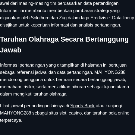
awal dari masing-masing tim berdasarkan data pertandingan.
Informasi ini membantu memberikan gambaran strategi yang
digunakan oleh Solothurn dan Zug dalam laga Eredivisie. Data lineup
disajikan untuk keperluan informasi dan analisis pertandingan.
Taruhan Olahraga Secara Bertanggung
Jawab
Informasi pertandingan yang ditampilkan di halaman ini bertujuan
sebagai referensi jadwal dan data pertandingan. MAHYONG288
mendorong pengguna untuk bermain secara bertanggung jawab,
memahami risiko, serta menjadikan hiburan sebagai tujuan utama
dalam mengikuti taruhan olahraga.
Lihat jadwal pertandingan lainnya di
Sports Book
atau kunjungi
MAHYONG288
sebagai situs slot, casino, dan taruhan bola online
terpercaya.