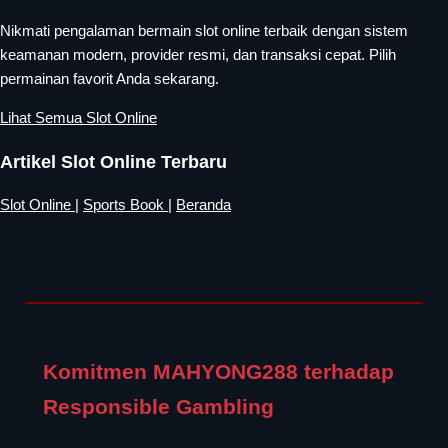
Nikmati pengalaman bermain slot online terbaik dengan sistem
keamanan modern, provider resmi, dan transaksi cepat. Pilih
permainan favorit Anda sekarang.
Lihat Semua Slot Online
Artikel Slot Online Terbaru
Slot Online
|
Sports Book
|
Beranda
Komitmen MAHYONG288 terhadap
Responsible Gambling