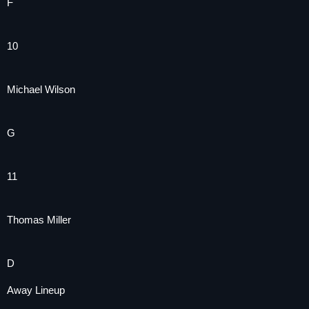
F
10
Michael Wilson
G
11
Thomas Miller
D
Away Lineup