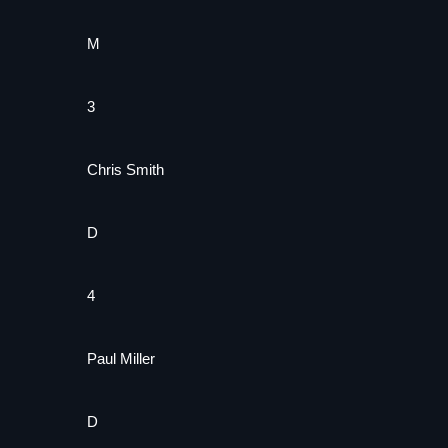
M
3
Chris Smith
D
4
Paul Miller
D