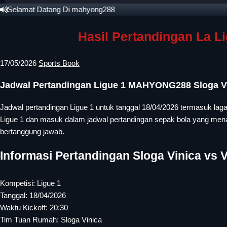
lamat Datang Di mahyong288
Hasil Pertandingan La L
17/05/2026
Sports Book
Jadwal Pertandingan Ligue 1 MAHYONG288 Sloga Vin
Jadwal pertandingan Ligue 1 untuk tanggal 18/04/2026 termasuk laga
Ligue 1 dan masuk dalam jadwal pertandingan sepak bola yang menari
bertanggung jawab.
Informasi Pertandingan Sloga Vinica vs 
Kompetisi: Ligue 1
Tanggal: 18/04/2026
Waktu Kickoff: 20:30
Tim Tuan Rumah: Sloga Vinica