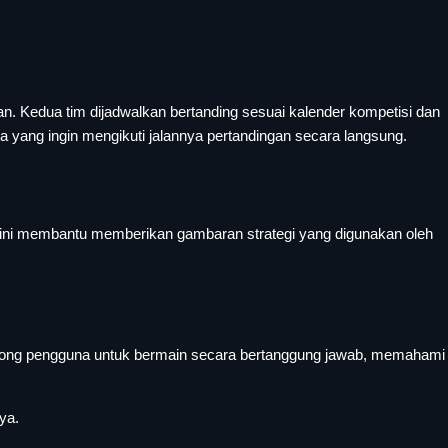
n. Kedua tim dijadwalkan bertanding sesuai kalender kompetisi dan
na yang ingin mengikuti jalannya pertandingan secara langsung.
i ini membantu memberikan gambaran strategi yang digunakan oleh
dorong pengguna untuk bermain secara bertanggung jawab, memahami
ya.