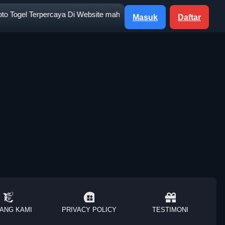
caya Di Website mahyong288
Masuk
Daftar
ANG KAMI
PRIVACY POLICY
TESTIMONI