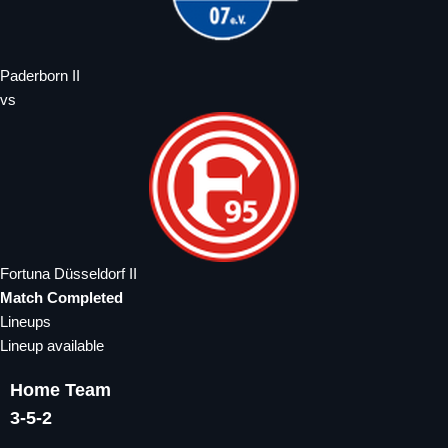
Paderborn II
vs
Fortuna Düsseldorf II
Match Completed
Lineups
Lineup available
Home Team
3-5-2