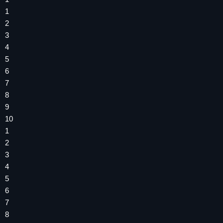
1
2
3
4
5
6
7
8
9
10
1
2
3
4
5
6
7
8