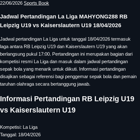
22/06/2026
Sports Book
Jadwal Pertandingan La Liga MAHYONG288 RB
Leipzig U19 vs Kaiserslautern U19 18/04/2026
Jadwal pertandingan La Liga untuk tanggal 18/04/2026 termasuk
laga antara RB Leipzig U19 dan Kaiserslautern U19 yang akan
berlangsung pukul 17:00. Pertandingan ini merupakan bagian dari
kompetisi resmi La Liga dan masuk dalam jadwal pertandingan
sepak bola yang menarik untuk diikuti. Informasi pertandingan
disajikan sebagai referensi bagi penggemar sepak bola dan pemain
taruhan olahraga secara bertanggung jawab.
Informasi Pertandingan RB Leipzig U19
vs Kaiserslautern U19
Kompetisi: La Liga
Tanggal: 18/04/2026