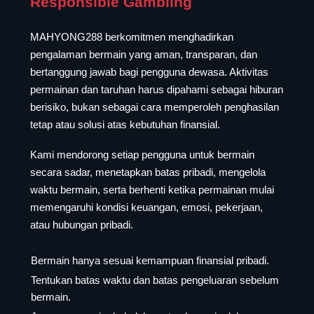
Responsible Gambling
MAHYONG288 berkomitmen menghadirkan
pengalaman bermain yang aman, transparan, dan
bertanggung jawab bagi pengguna dewasa. Aktivitas
permainan dan taruhan harus dipahami sebagai hiburan
berisiko, bukan sebagai cara memperoleh penghasilan
tetap atau solusi atas kebutuhan finansial.
Kami mendorong setiap pengguna untuk bermain
secara sadar, menetapkan batas pribadi, mengelola
waktu bermain, serta berhenti ketika permainan mulai
memengaruhi kondisi keuangan, emosi, pekerjaan,
atau hubungan pribadi.
Bermain hanya sesuai kemampuan finansial pribadi.
Tentukan batas waktu dan batas pengeluaran sebelum
bermain.