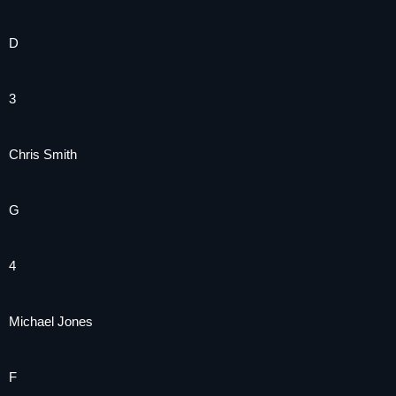
D
3
Chris Smith
G
4
Michael Jones
F