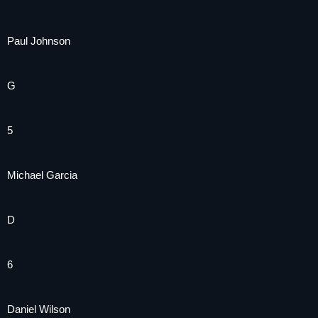
Paul Johnson
G
5
Michael Garcia
D
6
Daniel Wilson