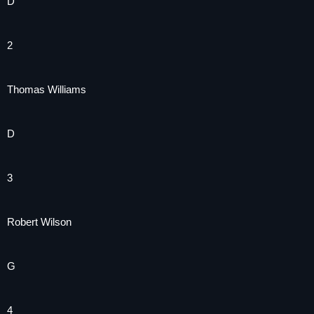
D
2
Thomas Williams
D
3
Robert Wilson
G
4