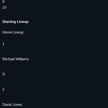
9
10
Starting Lineup
Home Lineup
1
Michael Williams
D
2
David Jones