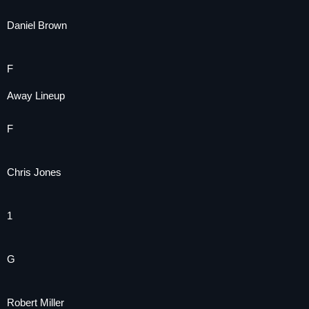
Daniel Brown
F
Away Lineup
F
Chris Jones
1
G
Robert Miller