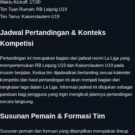
Waktu Kickoff: 17:00
Tim Tuan Rumah: RB Leipzig U19
Tim Tamu: Kaiserslautern U19
Jadwal Pertandingan & Konteks
Kompetisi
Pertandingan ini merupakan bagian dari jadwal resmi La Liga yang
mempertemukan RB Leipzig U19 dan Kaiserslautern U19 pada
musim berjalan. Kedua tim dijadwalkan bertanding sesuai kalender
kompetisi dan hasil pertandingan ini akan menjadi bagian dari
rangkaian laga dalam La Liga. Informasi jadwal ini ditujukan sebagai
panduan bagi pengguna yang ingin mengikuti jalannya pertandingan
secara langsung.
Susunan Pemain & Formasi Tim
Susunan pemain dan formasi yang ditampilkan merupakan lineup