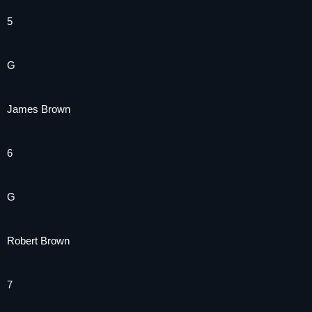
5
G
James Brown
6
G
Robert Brown
7