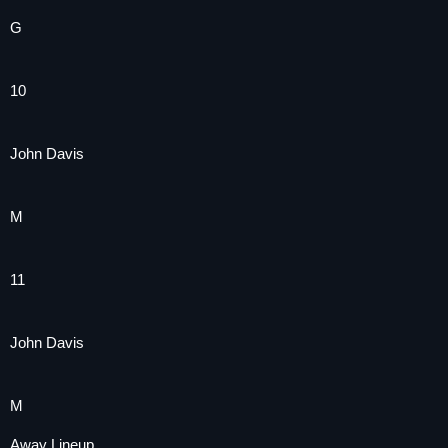
G
10
John Davis
M
11
John Davis
M
Away Lineup