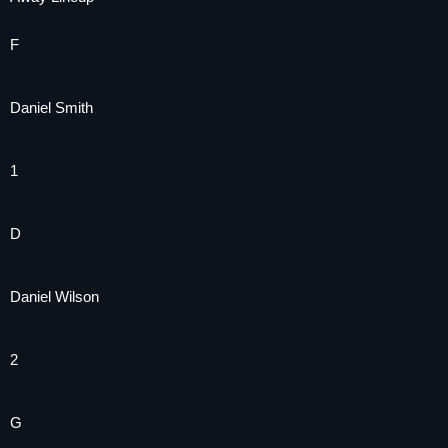
F
Daniel Smith
1
D
Daniel Wilson
2
G