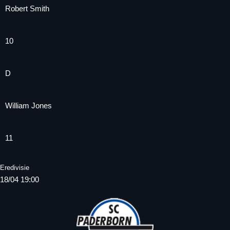
Robert Smith
10
D
William Jones
11
Eredivisie
18/04 19:00