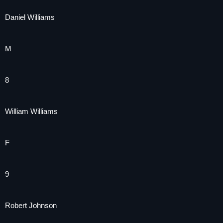
Daniel Williams
M
8
William Williams
F
9
Robert Johnson