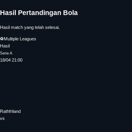
Hasil Pertandingan Bola
Hasil match yang telah selesai.
⚽
Multiple Leagues
Hasil
Serie A
18/04 21:00
Rathfriland
vs