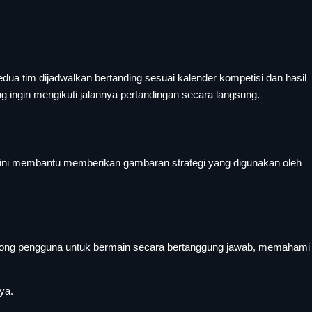
ua tim dijadwalkan bertanding sesuai kalender kompetisi dan hasil
ng ingin mengikuti jalannya pertandingan secara langsung.
i ini membantu memberikan gambaran strategi yang digunakan oleh
dorong pengguna untuk bermain secara bertanggung jawab, memahami
ya.