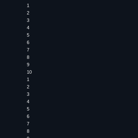
1
2
3
4
5
6
7
8
9
10
1
2
3
4
5
6
7
8