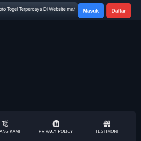
ya Di Website mahyong288
Masuk
Daftar
ANG KAMI
PRIVACY POLICY
TESTIMONI