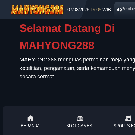
Pemberitahuan : Situs Re
07/08/2026
19:05
WIB
Selamat Datang Di
MAHYONG288
MAHYONG288 mengulas permainan meja yan
ketelitian, pengamatan, serta kemampuan men
secara cermat.
BERANDA
SLOT GAMES
SPORTS B