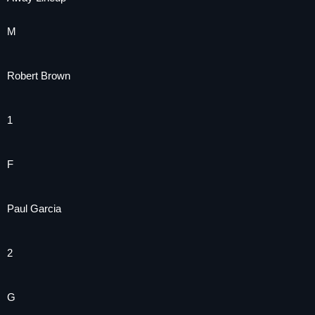
M
Robert Brown
1
F
Paul Garcia
2
G