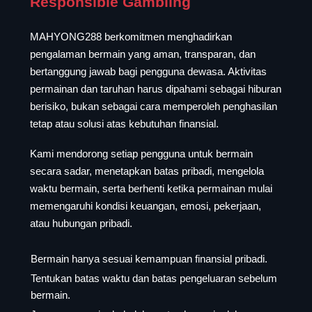
Responsible Gambling
MAHYONG288 berkomitmen menghadirkan
pengalaman bermain yang aman, transparan, dan
bertanggung jawab bagi pengguna dewasa. Aktivitas
permainan dan taruhan harus dipahami sebagai hiburan
berisiko, bukan sebagai cara memperoleh penghasilan
tetap atau solusi atas kebutuhan finansial.
Kami mendorong setiap pengguna untuk bermain
secara sadar, menetapkan batas pribadi, mengelola
waktu bermain, serta berhenti ketika permainan mulai
memengaruhi kondisi keuangan, emosi, pekerjaan,
atau hubungan pribadi.
Bermain hanya sesuai kemampuan finansial pribadi.
Tentukan batas waktu dan batas pengeluaran sebelum
bermain.