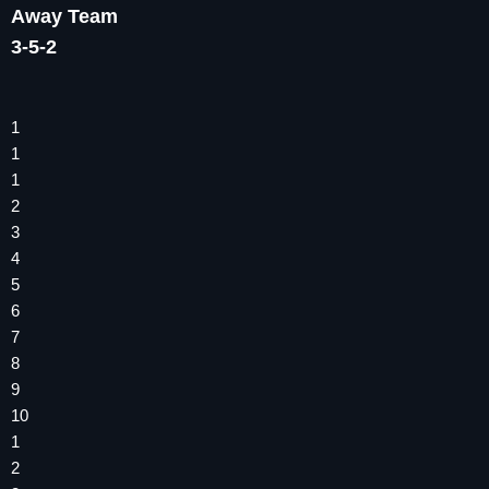
Away Team
3-5-2
1
1
1
2
3
4
5
6
7
8
9
10
1
2