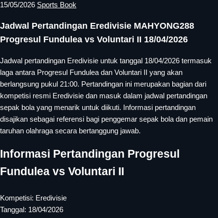
15/05/2026
Sports Book
Jadwal Pertandingan Eredivisie MAHYONG288
Progresul Fundulea vs Voluntari II 18/04/2026
Jadwal pertandingan Eredivisie untuk tanggal 18/04/2026 termasuk
laga antara Progresul Fundulea dan Voluntari II yang akan
berlangsung pukul 21:00. Pertandingan ini merupakan bagian dari
kompetisi resmi Eredivisie dan masuk dalam jadwal pertandingan
sepak bola yang menarik untuk diikuti. Informasi pertandingan
disajikan sebagai referensi bagi penggemar sepak bola dan pemain
taruhan olahraga secara bertanggung jawab.
Informasi Pertandingan Progresul
Fundulea vs Voluntari II
Kompetisi: Eredivisie
Tanggal: 18/04/2026