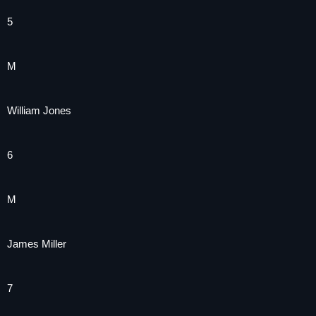
5
M
William Jones
6
M
James Miller
7