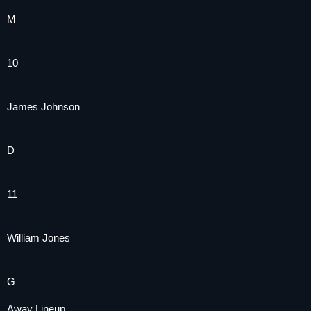
M
10
James Johnson
D
11
William Jones
G
Away Lineup