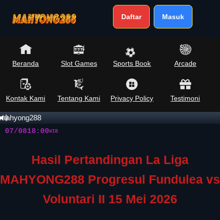
Daftar
Masuk
Beranda
Slot Games
Sports Book
Arcade
Kontak Kami
Tentang Kami
Privacy Policy
Testimoni
yong288
07/08
18:00
WIB
Hasil Pertandingan La Liga
MAHYONG288 Progresul Fundulea vs
Voluntari II 15 Mei 2026