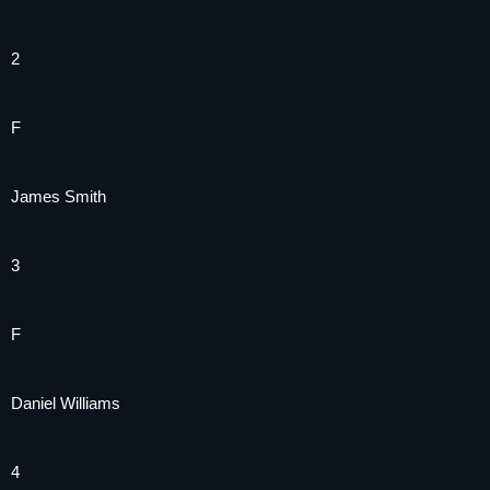
2
F
James Smith
3
F
Daniel Williams
4