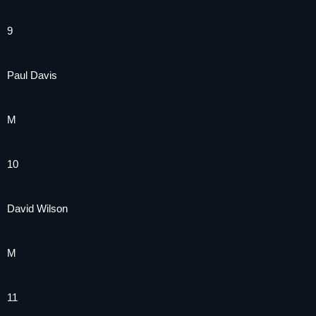
9
Paul Davis
M
10
David Wilson
M
11