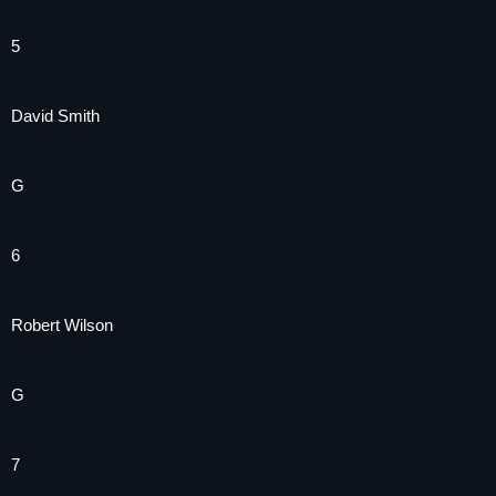
5
David Smith
G
6
Robert Wilson
G
7