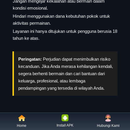
Jangan mengejar kekalahan atau bermain dalam
kondisi emosional.
Hindari menggunakan dana kebutuhan pokok untuk
aktivitas permainan.
Layanan ini hanya ditujukan untuk pengguna berusia 18
tahun ke atas.
Peringatan:
Perjudian dapat menimbulkan risiko
kecanduan. Jika Anda merasa kehilangan kendali,
segera berhenti bermain dan cari bantuan dari
keluarga, profesional, atau lembaga
pendampingan yang tersedia di wilayah Anda.
© 2026
MAHYONG288
| . Semua Hak Dilindungi.
Install APK
Home
Hubungi Kami