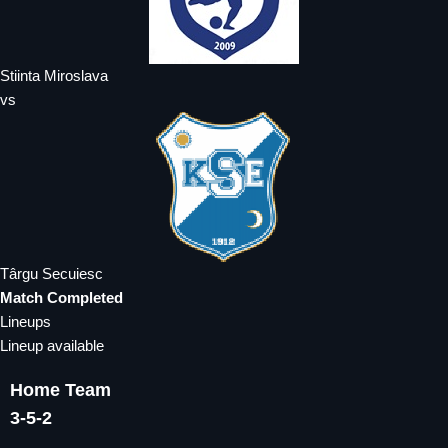
Stiinta Miroslava
vs
Târgu Secuiesc
Match Completed
Lineups
Lineup available
Home Team
3-5-2