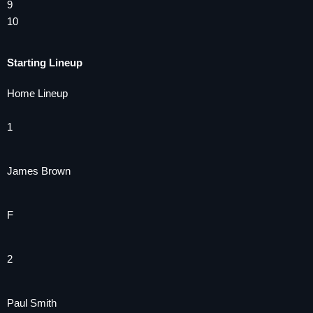
9
10
Starting Lineup
Home Lineup
1
James Brown
F
2
Paul Smith