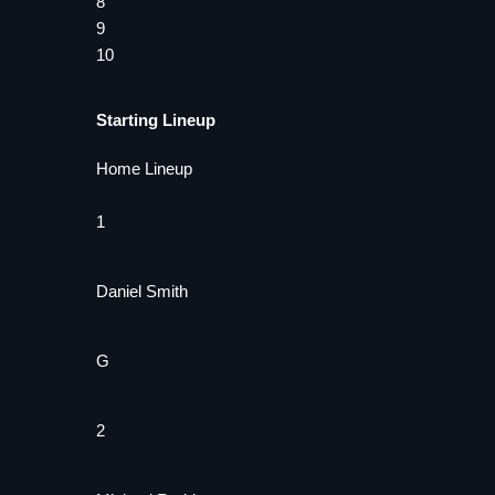
8
9
10
Starting Lineup
Home Lineup
1
Daniel Smith
G
2