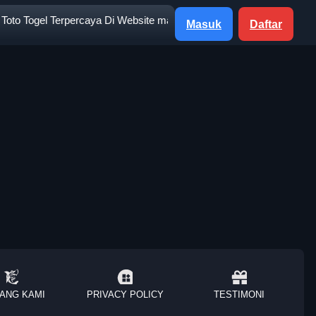
caya Di Website mahyong288
Masuk
Daftar
ANG KAMI
PRIVACY POLICY
TESTIMONI