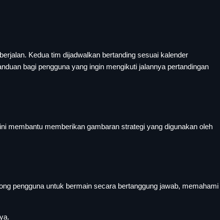
rjalan. Kedua tim dijadwalkan bertanding sesuai kalender
 panduan bagi pengguna yang ingin mengikuti jalannya pertandingan
i ini membantu memberikan gambaran strategi yang digunakan oleh
dorong pengguna untuk bermain secara bertanggung jawab, memahami
ya.