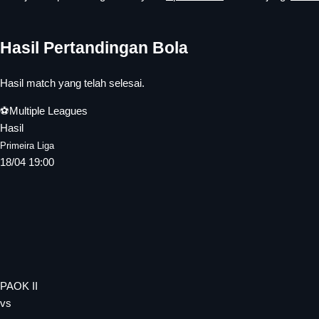
Hasil Pertandingan Bola
Hasil match yang telah selesai.
⚽
Multiple Leagues
Hasil
Primeira Liga
18/04 19:00
PAOK II
vs