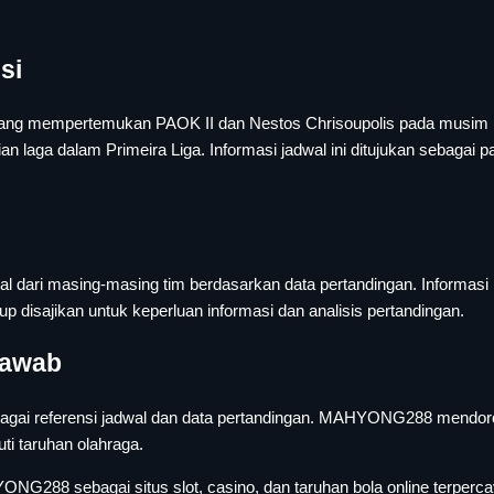
si
 yang mempertemukan PAOK II dan Nestos Chrisoupolis pada musim be
ian laga dalam Primeira Liga. Informasi jadwal ini ditujukan sebagai
l dari masing-masing tim berdasarkan data pertandingan. Informas
p disajikan untuk keperluan informasi dan analisis pertandingan.
Jawab
n sebagai referensi jadwal dan data pertandingan. MAHYONG288 men
ti taruhan olahraga.
YONG288
sebagai situs slot, casino, dan taruhan bola online terperca