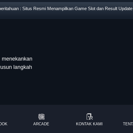
esmi Menampilkan Game Slot dan Result Update Toto Togel Terper
g menekankan
yusun langkah
OOK
ARCADE
KONTAK KAMI
TENT