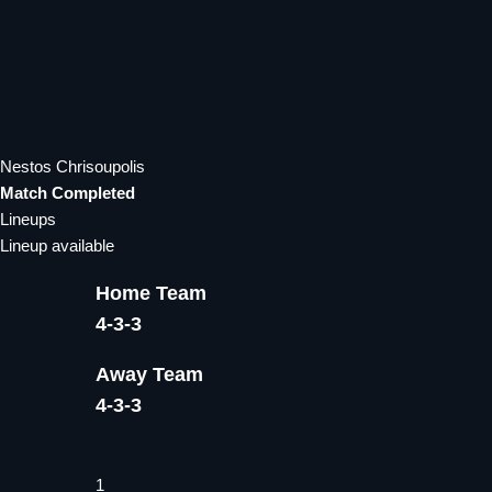
Nestos Chrisoupolis
Match Completed
Lineups
Lineup available
Home Team
4-3-3
Away Team
4-3-3
1