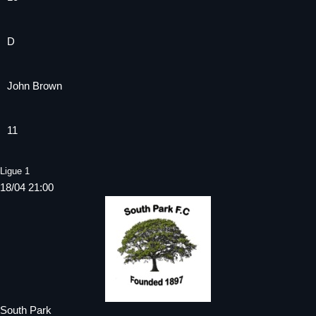
D
John Brown
11
Ligue 1
18/04 21:00
South Park