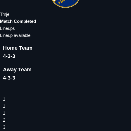
Trnje
Match Completed
Lineups
Lineup available
Home Team
4-3-3
Away Team
4-3-3
1
1
1
2
3