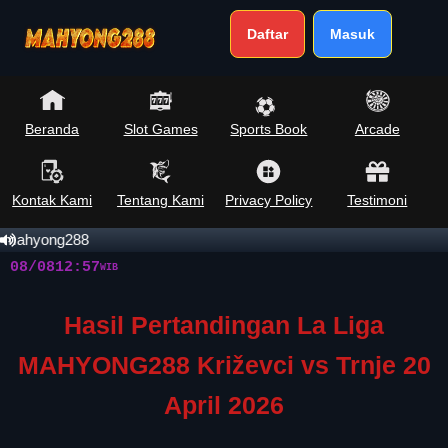
Daftar
Masuk
Beranda
Slot Games
Sports Book
Arcade
Kontak Kami
Tentang Kami
Privacy Policy
Testimoni
yong288
08/08
12:57
WIB
Hasil Pertandingan La Liga
MAHYONG288 Križevci vs Trnje 20
April 2026