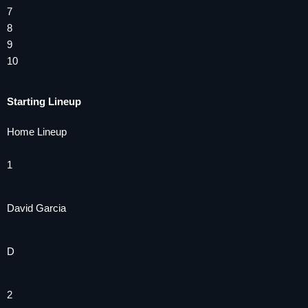
7
8
9
10
Starting Lineup
Home Lineup
1
David Garcia
D
2