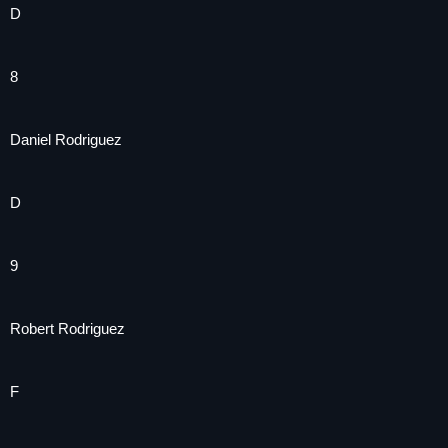
D
8
Daniel Rodriguez
D
9
Robert Rodriguez
F