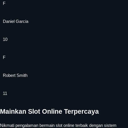
F
Daniel Garcia
10
F
Robert Smith
11
Mainkan Slot Online Terpercaya
Nikmati pengalaman bermain slot online terbaik dengan sistem