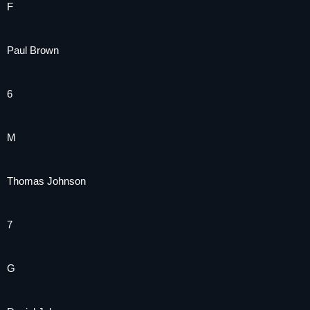
F
Paul Brown
6
M
Thomas Johnson
7
G