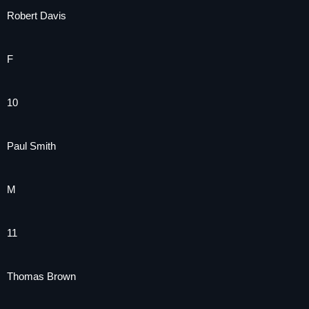
Robert Davis
F
10
Paul Smith
M
11
Thomas Brown