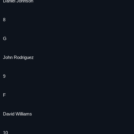
Daniel Johnson
8
G
John Rodriguez
9
F
David Williams
10