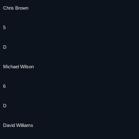
Chris Brown
5
D
Michael Wilson
6
D
David Williams