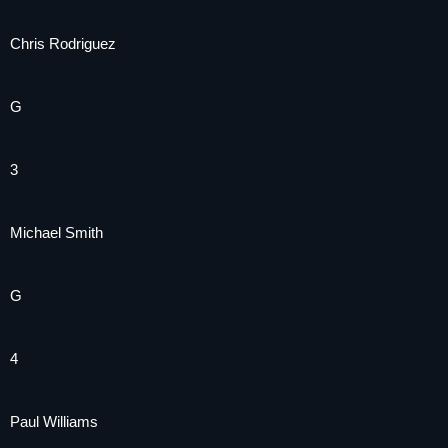
Chris Rodriguez
G
3
Michael Smith
G
4
Paul Williams