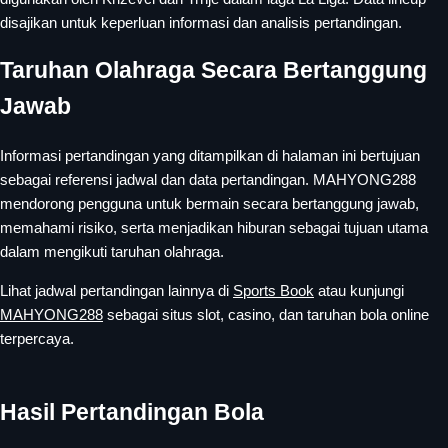
disajikan untuk keperluan informasi dan analisis pertandingan.
Taruhan Olahraga Secara Bertanggung
Jawab
Informasi pertandingan yang ditampilkan di halaman ini bertujuan
sebagai referensi jadwal dan data pertandingan. MAHYONG288
mendorong pengguna untuk bermain secara bertanggung jawab,
memahami risiko, serta menjadikan hiburan sebagai tujuan utama
dalam mengikuti taruhan olahraga.
Lihat jadwal pertandingan lainnya di
Sports Book
atau kunjungi
MAHYONG288
sebagai situs slot, casino, dan taruhan bola online
terpercaya.
Hasil Pertandingan Bola