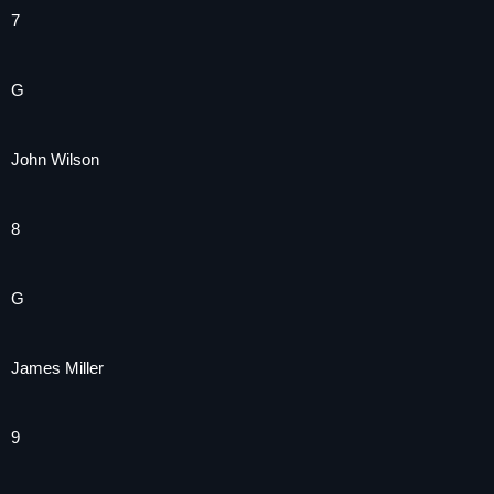
7
G
John Wilson
8
G
James Miller
9