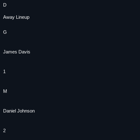
D
Away Lineup
G
James Davis
1
M
Daniel Johnson
2