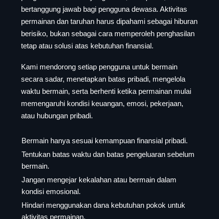
bertanggung jawab bagi pengguna dewasa. Aktivitas
permainan dan taruhan harus dipahami sebagai hiburan
berisiko, bukan sebagai cara memperoleh penghasilan
tetap atau solusi atas kebutuhan finansial.
Kami mendorong setiap pengguna untuk bermain
secara sadar, menetapkan batas pribadi, mengelola
waktu bermain, serta berhenti ketika permainan mulai
memengaruhi kondisi keuangan, emosi, pekerjaan,
atau hubungan pribadi.
Bermain hanya sesuai kemampuan finansial pribadi.
Tentukan batas waktu dan batas pengeluaran sebelum
bermain.
Jangan mengejar kekalahan atau bermain dalam
kondisi emosional.
Hindari menggunakan dana kebutuhan pokok untuk
aktivitas permainan.