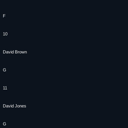
F
10
David Brown
G
11
David Jones
G