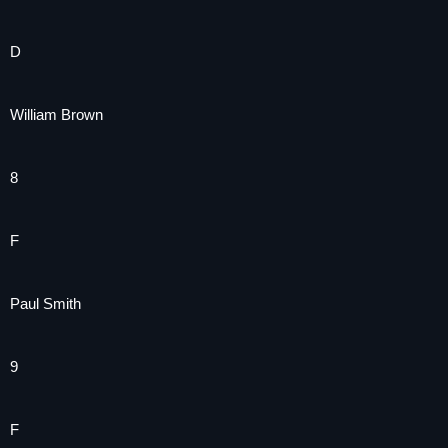
D
William Brown
8
F
Paul Smith
9
F