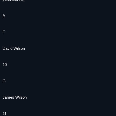
9
F
David Wilson
10
G
James Wilson
11