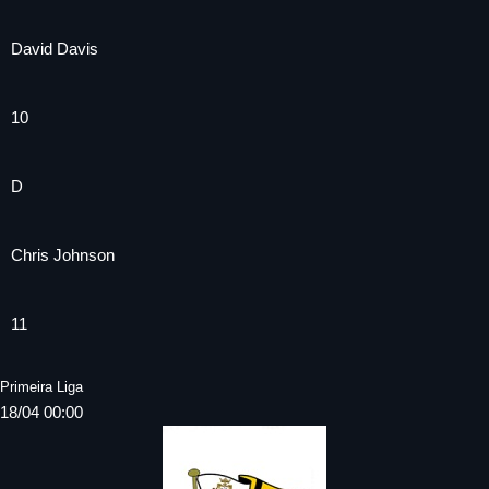
David Davis
10
D
Chris Johnson
11
Primeira Liga
18/04 00:00