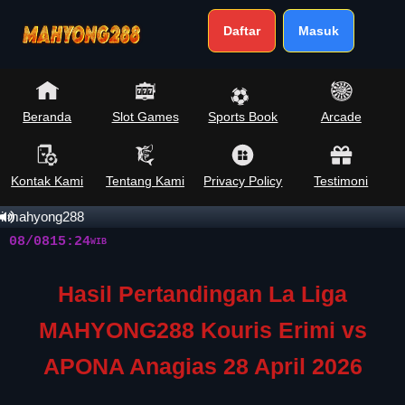
Daftar
Masuk
Beranda
Slot Games
Sports Book
Arcade
Kontak Kami
Tentang Kami
Privacy Policy
Testimoni
hyong288
08/08
15:24
WIB
Hasil Pertandingan La Liga
MAHYONG288 Kouris Erimi vs
APONA Anagias 28 April 2026