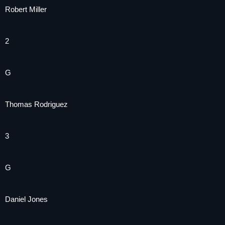
Robert Miller
2
G
Thomas Rodriguez
3
G
Daniel Jones