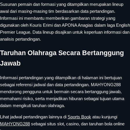
Susunan pemain dan formasi yang ditampilkan merupakan lineup
awal dari masing-masing tim berdasarkan data pertandingan.
Informasi ini membantu memberikan gambaran strategi yang
digunakan oleh Kouris Erimi dan APONA Anagias dalam laga English
Premier League. Data lineup disajikan untuk keperluan informasi dan
analisis pertandingan.
Taruhan Olahraga Secara Bertanggung
Jawab
Informasi pertandingan yang ditampilkan di halaman ini bertujuan
sebagai referensi jadwal dan data pertandingan. MAHYONG288
mendorong pengguna untuk bermain secara bertanggung jawab,
memahami risiko, serta menjadikan hiburan sebagai tujuan utama
dalam mengikuti taruhan olahraga.
Lihat jadwal pertandingan lainnya di
Sports Book
atau kunjungi
MAHYONG288
sebagai situs slot, casino, dan taruhan bola online