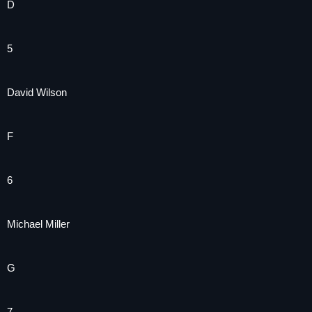
D
5
David Wilson
F
6
Michael Miller
G
7