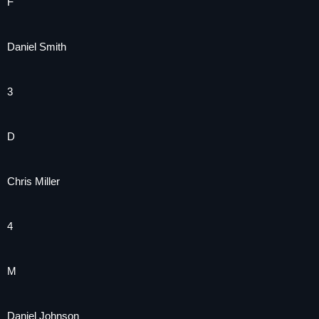
F
Daniel Smith
3
D
Chris Miller
4
M
Daniel Johnson