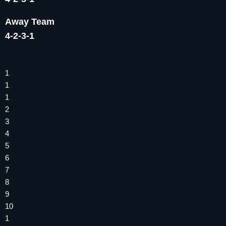
Away Team
4-2-3-1
1
1
1
2
3
4
5
6
7
8
9
10
1