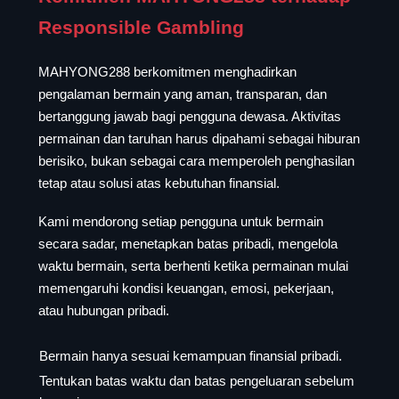
Responsible Gambling
MAHYONG288 berkomitmen menghadirkan
pengalaman bermain yang aman, transparan, dan
bertanggung jawab bagi pengguna dewasa. Aktivitas
permainan dan taruhan harus dipahami sebagai hiburan
berisiko, bukan sebagai cara memperoleh penghasilan
tetap atau solusi atas kebutuhan finansial.
Kami mendorong setiap pengguna untuk bermain
secara sadar, menetapkan batas pribadi, mengelola
waktu bermain, serta berhenti ketika permainan mulai
memengaruhi kondisi keuangan, emosi, pekerjaan,
atau hubungan pribadi.
Bermain hanya sesuai kemampuan finansial pribadi.
Tentukan batas waktu dan batas pengeluaran sebelum