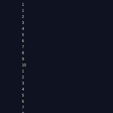
1
1
2
3
4
5
6
7
8
9
10
1
2
3
4
5
6
7