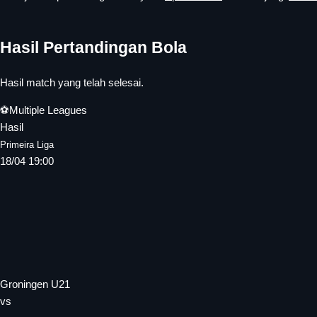
Hasil Pertandingan Bola
Hasil match yang telah selesai.
⚽
Multiple Leagues
Hasil
Primeira Liga
18/04 19:00
Groningen U21
vs