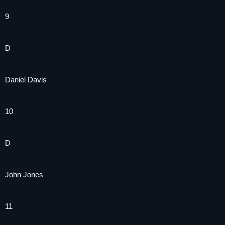
9
D
Daniel Davis
10
D
John Jones
11