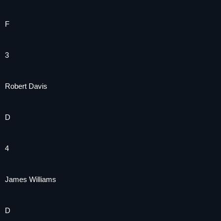
F
3
Robert Davis
D
4
James Williams
D