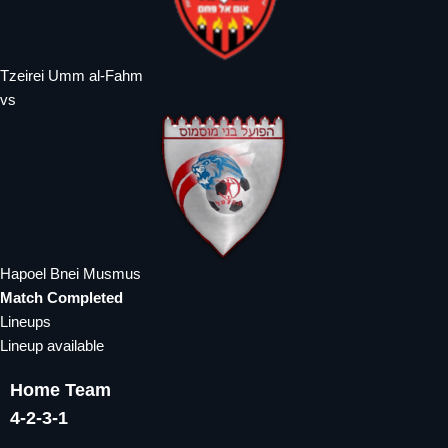
Tzeirei Umm al-Fahm
vs
Hapoel Bnei Musmus
Match Completed
Lineups
Lineup available
Home Team
4-2-3-1