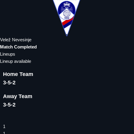
Velež Nevesinje
Match Completed
Lineups
Lineup available
Home Team
3-5-2
Away Team
3-5-2
1
1