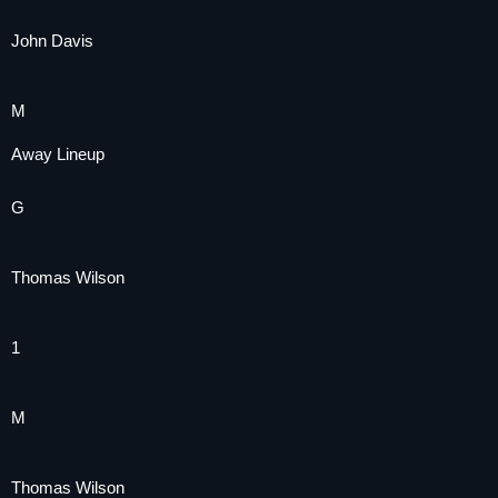
John Davis
M
Away Lineup
G
Thomas Wilson
1
M
Thomas Wilson