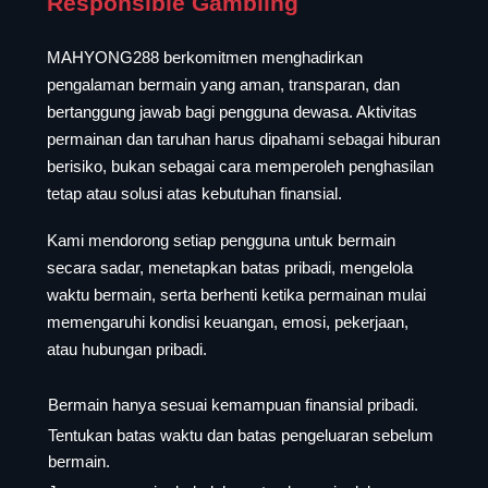
Responsible Gambling
MAHYONG288 berkomitmen menghadirkan
pengalaman bermain yang aman, transparan, dan
bertanggung jawab bagi pengguna dewasa. Aktivitas
permainan dan taruhan harus dipahami sebagai hiburan
berisiko, bukan sebagai cara memperoleh penghasilan
tetap atau solusi atas kebutuhan finansial.
Kami mendorong setiap pengguna untuk bermain
secara sadar, menetapkan batas pribadi, mengelola
waktu bermain, serta berhenti ketika permainan mulai
memengaruhi kondisi keuangan, emosi, pekerjaan,
atau hubungan pribadi.
Bermain hanya sesuai kemampuan finansial pribadi.
Tentukan batas waktu dan batas pengeluaran sebelum
bermain.