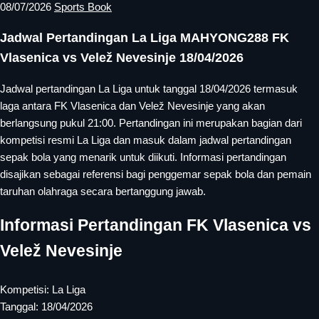
08/07/2026
Sports Book
Jadwal Pertandingan La Liga MAHYONG288 FK
Vlasenica vs Velež Nevesinje 18/04/2026
Jadwal pertandingan La Liga untuk tanggal 18/04/2026 termasuk
laga antara FK Vlasenica dan Velež Nevesinje yang akan
berlangsung pukul 21:00. Pertandingan ini merupakan bagian dari
kompetisi resmi La Liga dan masuk dalam jadwal pertandingan
sepak bola yang menarik untuk diikuti. Informasi pertandingan
disajikan sebagai referensi bagi penggemar sepak bola dan pemain
taruhan olahraga secara bertanggung jawab.
Informasi Pertandingan FK Vlasenica vs
Velež Nevesinje
Kompetisi: La Liga
Tanggal: 18/04/2026