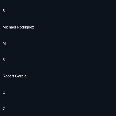
5
Michael Rodriguez
M
6
Robert Garcia
D
7