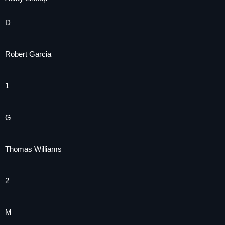
D
Robert Garcia
1
G
Thomas Williams
2
M