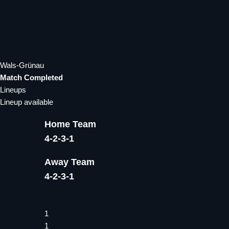
Wals-Grünau
Match Completed
Lineups
Lineup available
Home Team
4-2-3-1
Away Team
4-2-3-1
1
1