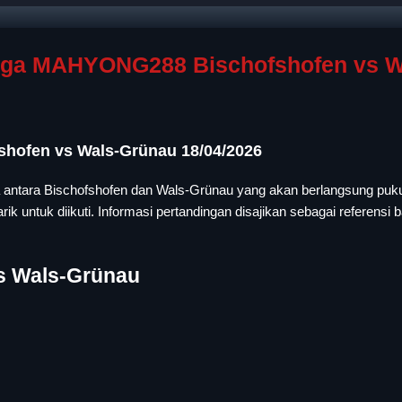
Liga MAHYONG288 Bischofshofen vs W
hofen vs Wals-Grünau 18/04/2026
a antara Bischofshofen dan Wals-Grünau yang akan berlangsung pukul
k untuk diikuti. Informasi pertandingan disajikan sebagai referens
vs Wals-Grünau