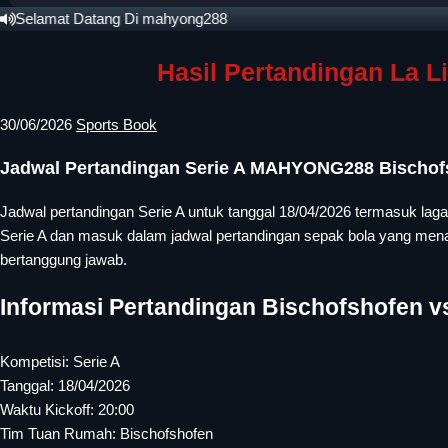
elamat Datang Di mahyong288
Hasil Pertandingan La 
30/06/2026
Sports Book
Jadwal Pertandingan Serie A MAHYONG288 Bischofs
Jadwal pertandingan Serie A untuk tanggal 18/04/2026 termasuk lag
Serie A dan masuk dalam jadwal pertandingan sepak bola yang menari
bertanggung jawab.
Informasi Pertandingan Bischofshofen 
Kompetisi: Serie A
Tanggal: 18/04/2026
Waktu Kickoff: 20:00
Tim Tuan Rumah: Bischofshofen