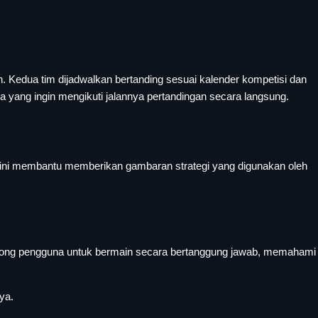
 Kedua tim dijadwalkan bertanding sesuai kalender kompetisi dan
na yang ingin mengikuti jalannya pertandingan secara langsung.
i ini membantu memberikan gambaran strategi yang digunakan oleh
dorong pengguna untuk bermain secara bertanggung jawab, memahami
ya.