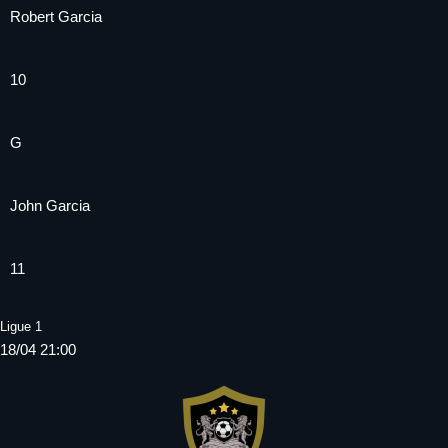
Robert Garcia
10
G
John Garcia
11
Ligue 1
18/04 21:00