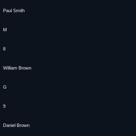
Paul Smith
M
8
William Brown
G
9
Daniel Brown