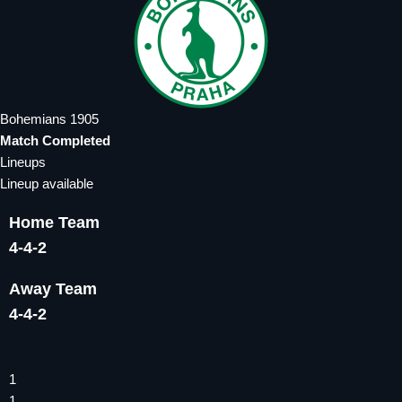
Bohemians 1905
Match Completed
Lineups
Lineup available
Home Team
4-4-2
Away Team
4-4-2
1
1