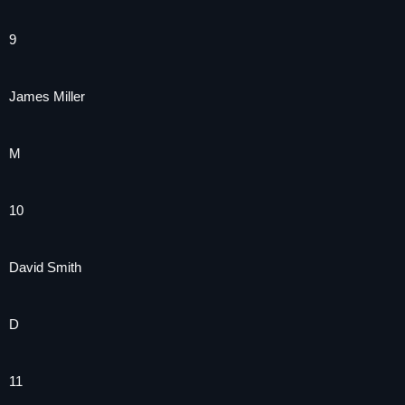
9
James Miller
M
10
David Smith
D
11