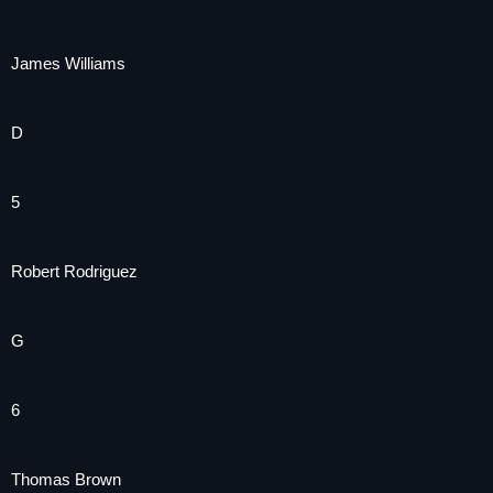
James Williams
D
5
Robert Rodriguez
G
6
Thomas Brown