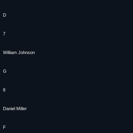
D
7
William Johnson
G
8
Daniel Miller
F