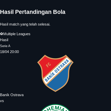
Hasil Pertandingan Bola
Hasil match yang telah selesai.
⚽
Multiple Leagues
Hasil
Serie A
18/04 20:00
Baník Ostrava
vs