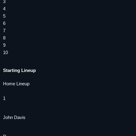
3
4
5
6
7
8
9
10
Starting Lineup
Home Lineup
1
John Davis