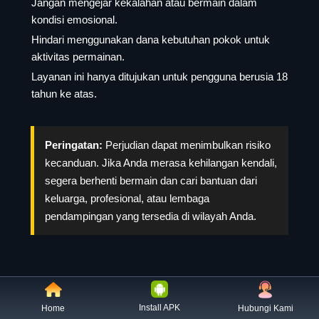
Jangan mengejar kekalahan atau bermain dalam
kondisi emosional.
Hindari menggunakan dana kebutuhan pokok untuk
aktivitas permainan.
Layanan ini hanya ditujukan untuk pengguna berusia 18
tahun ke atas.
Peringatan:
Perjudian dapat menimbulkan risiko
kecanduan. Jika Anda merasa kehilangan kendali,
segera berhenti bermain dan cari bantuan dari
keluarga, profesional, atau lembaga
pendampingan yang tersedia di wilayah Anda.
© 2026
MAHYONG288
| . Semua Hak Dilindungi.
Install APK
Home
Hubungi Kami