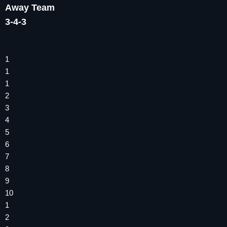
Away Team
3-4-3
1
1
1
2
3
4
5
6
7
8
9
10
1
2