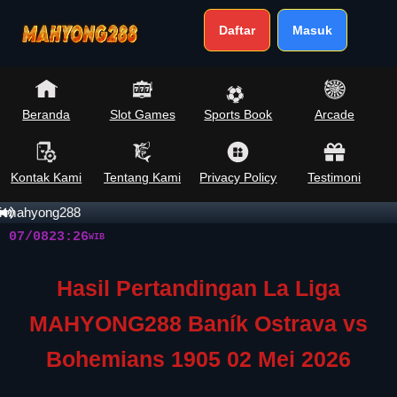
Daftar
Masuk
Beranda
Slot Games
Sports Book
Arcade
Kontak Kami
Tentang Kami
Privacy Policy
Testimoni
yong288
07/08
23:26
WIB
Hasil Pertandingan La Liga
MAHYONG288 Baník Ostrava vs
Bohemians 1905 02 Mei 2026