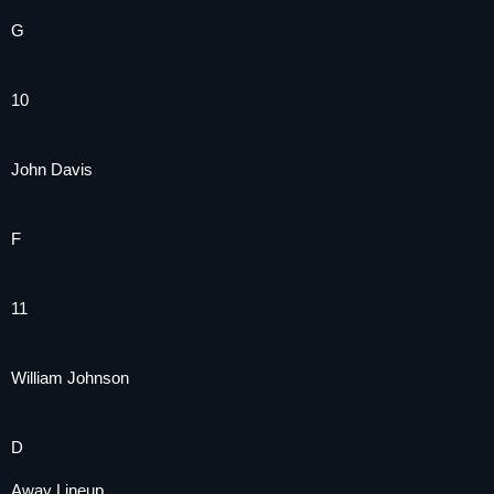
G
10
John Davis
F
11
William Johnson
D
Away Lineup