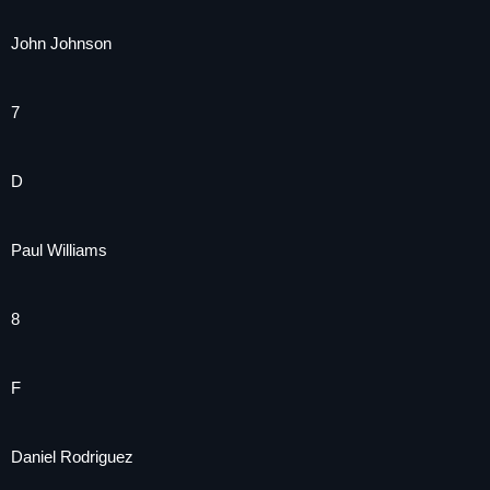
John Johnson
7
D
Paul Williams
8
F
Daniel Rodriguez