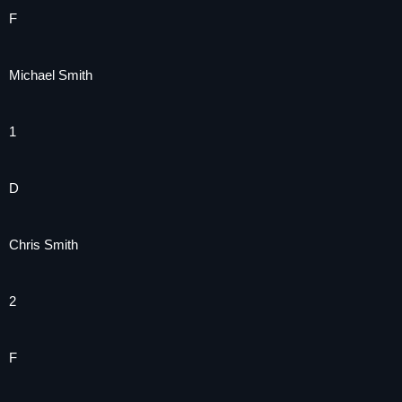
F
Michael Smith
1
D
Chris Smith
2
F