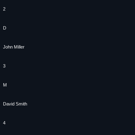
2
D
John Miller
3
M
David Smith
4