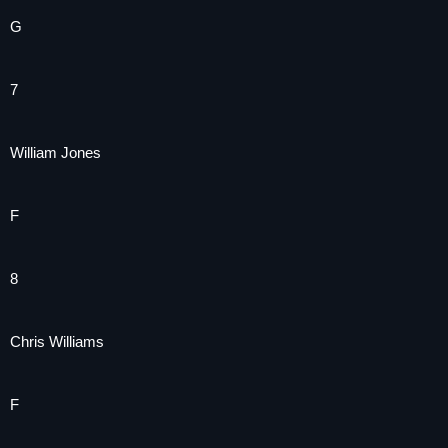
G
7
William Jones
F
8
Chris Williams
F