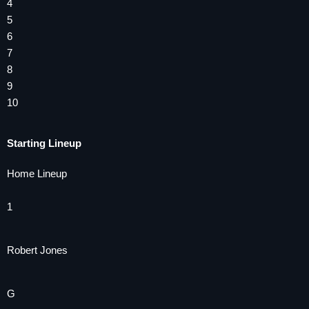
4
5
6
7
8
9
10
Starting Lineup
Home Lineup
1
Robert Jones
G