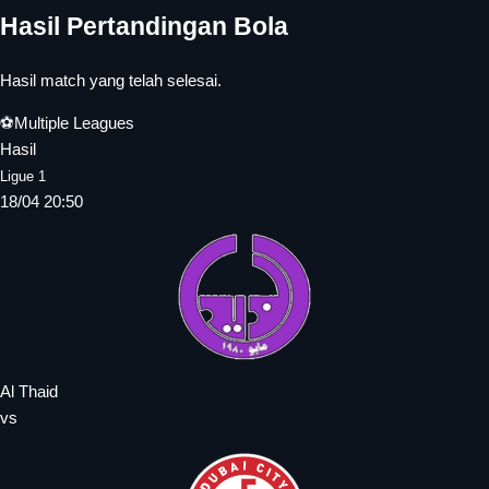
Hasil Pertandingan Bola
Hasil match yang telah selesai.
⚽
Multiple Leagues
Hasil
Ligue 1
18/04 20:50
Al Thaid
vs