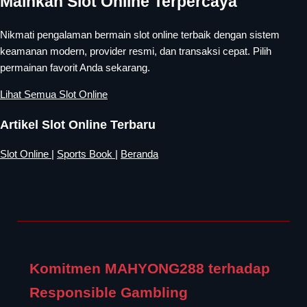
Mainkan Slot Online Terpercaya
Nikmati pengalaman bermain slot online terbaik dengan sistem
keamanan modern, provider resmi, dan transaksi cepat. Pilih
permainan favorit Anda sekarang.
Lihat Semua Slot Online
Artikel Slot Online Terbaru
Slot Online
|
Sports Book
|
Beranda
Komitmen MAHYONG288 terhadap
Responsible Gambling