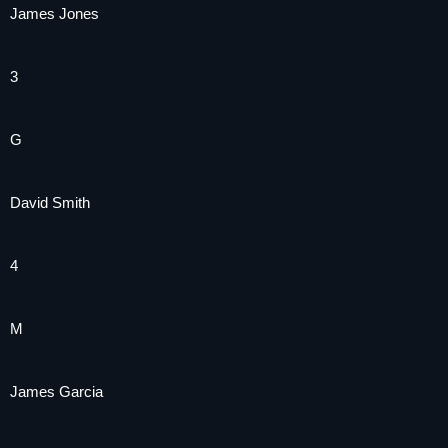
James Jones
3
G
David Smith
4
M
James Garcia