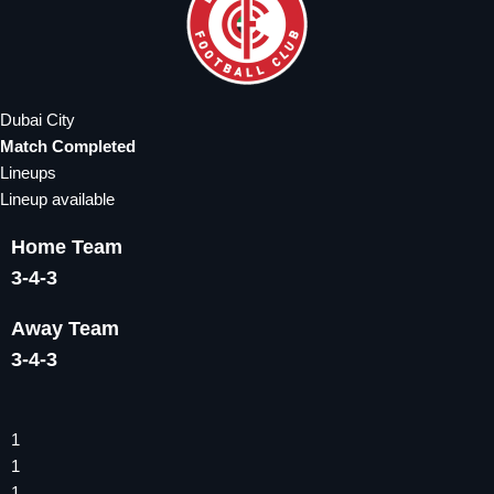
Dubai City
Match Completed
Lineups
Lineup available
Home Team
3-4-3
Away Team
3-4-3
1
1
1