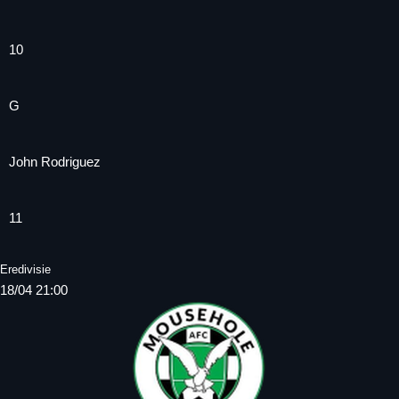
10
G
John Rodriguez
11
Eredivisie
18/04 21:00