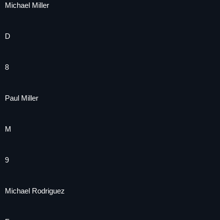
Michael Miller
D
8
Paul Miller
M
9
Michael Rodriguez