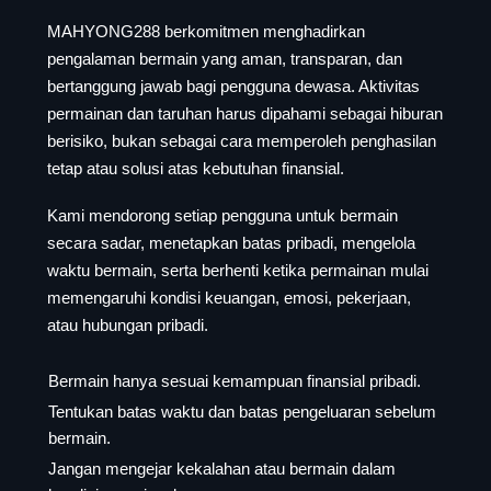
MAHYONG288 berkomitmen menghadirkan
pengalaman bermain yang aman, transparan, dan
bertanggung jawab bagi pengguna dewasa. Aktivitas
permainan dan taruhan harus dipahami sebagai hiburan
berisiko, bukan sebagai cara memperoleh penghasilan
tetap atau solusi atas kebutuhan finansial.
Kami mendorong setiap pengguna untuk bermain
secara sadar, menetapkan batas pribadi, mengelola
waktu bermain, serta berhenti ketika permainan mulai
memengaruhi kondisi keuangan, emosi, pekerjaan,
atau hubungan pribadi.
Bermain hanya sesuai kemampuan finansial pribadi.
Tentukan batas waktu dan batas pengeluaran sebelum
bermain.
Jangan mengejar kekalahan atau bermain dalam