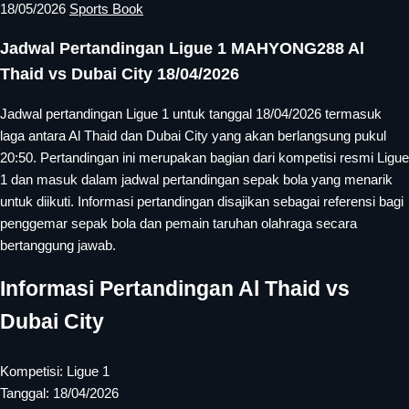
18/05/2026
Sports Book
Jadwal Pertandingan Ligue 1 MAHYONG288 Al
Thaid vs Dubai City 18/04/2026
Jadwal pertandingan Ligue 1 untuk tanggal 18/04/2026 termasuk
laga antara Al Thaid dan Dubai City yang akan berlangsung pukul
20:50. Pertandingan ini merupakan bagian dari kompetisi resmi Ligue
1 dan masuk dalam jadwal pertandingan sepak bola yang menarik
untuk diikuti. Informasi pertandingan disajikan sebagai referensi bagi
penggemar sepak bola dan pemain taruhan olahraga secara
bertanggung jawab.
Informasi Pertandingan Al Thaid vs
Dubai City
Kompetisi: Ligue 1
Tanggal: 18/04/2026