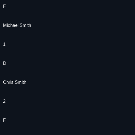
F
Michael Smith
1
D
Chris Smith
2
F