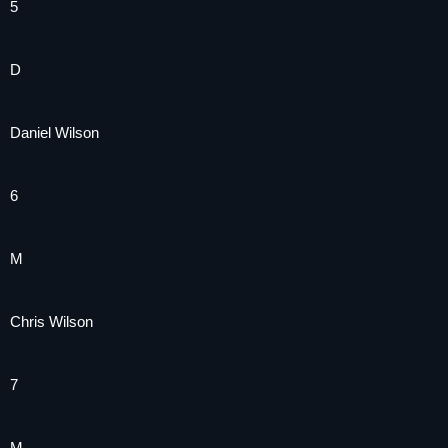
5
D
Daniel Wilson
6
M
Chris Wilson
7
M