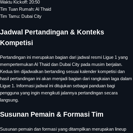
Waktu Kickoff: 20:50
Tim Tuan Rumah: Al Thaid
Tim Tamu: Dubai City
Jadwal Pertandingan & Konteks
Kompetisi
Pertandingan ini merupakan bagian dari jadwal resmi Ligue 1 yang
mempertemukan Al Thaid dan Dubai City pada musim berjalan.
Kedua tim dijadwalkan bertanding sesuai kalender kompetisi dan
hasil pertandingan ini akan menjadi bagian dari rangkaian laga dalam
Ligue 1. Informasi jadwal ini ditujukan sebagai panduan bagi
pengguna yang ingin mengikuti jalannya pertandingan secara
langsung.
Susunan Pemain & Formasi Tim
Susunan pemain dan formasi yang ditampilkan merupakan lineup