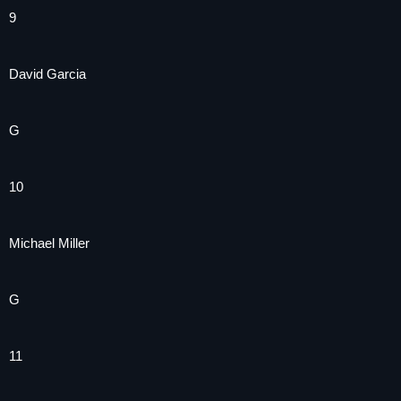
9
David Garcia
G
10
Michael Miller
G
11