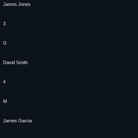
James Jones
3
G
David Smith
4
M
James Garcia