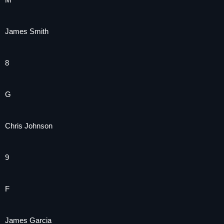
James Smith
8
G
Chris Johnson
9
F
James Garcia