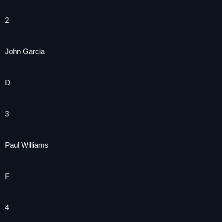
2
John Garcia
D
3
Paul Williams
F
4