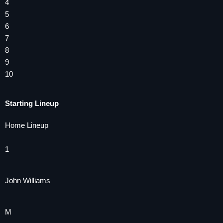
4
5
6
7
8
9
10
Starting Lineup
Home Lineup
1
John Williams
M