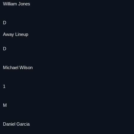
William Jones
D
Away Lineup
D
Michael Wilson
1
M
Daniel Garcia