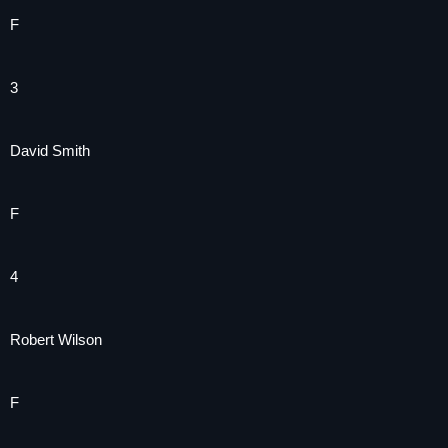
F
3
David Smith
F
4
Robert Wilson
F