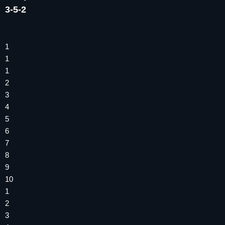
3-5-2
1
1
1
2
3
4
5
6
7
8
9
10
1
2
3