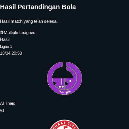
Hasil Pertandingan Bola
Hasil match yang telah selesai.
⚽
Multiple Leagues
Hasil
Ligue 1
18/04 20:50
Al Thaid
vs