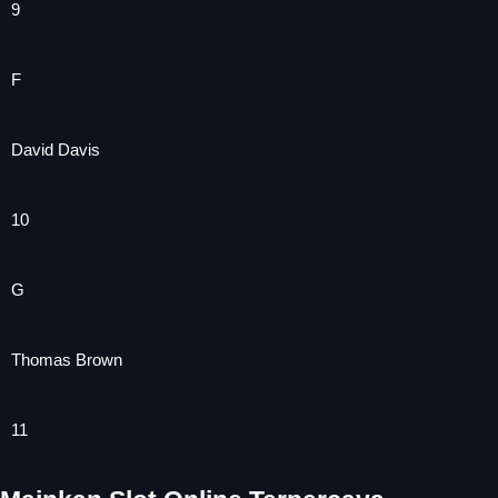
9
F
David Davis
10
G
Thomas Brown
11